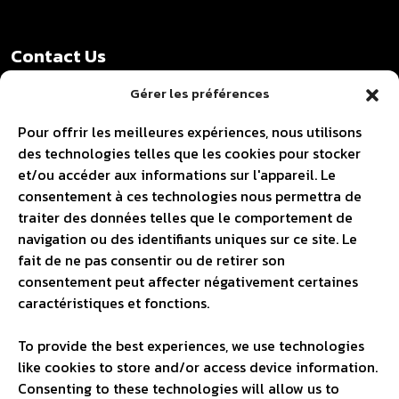
Contact Us
Gérer les préférences
11450, Av. Rigaud
Québec (Qc) G2A 3H4
Pour offrir les meilleures expériences, nous utilisons
des technologies telles que les cookies pour stocker
418 907-8866
et/ou accéder aux informations sur l'appareil. Le
Info@trimod.ca
consentement à ces technologies nous permettra de
traiter des données telles que le comportement de
navigation ou des identifiants uniques sur ce site. Le
fait de ne pas consentir ou de retirer son
Have a project in
consentement peut affecter négativement certaines
caractéristiques et fonctions.
mind?
To provide the best experiences, we use technologies
like cookies to store and/or access device information.
Consenting to these technologies will allow us to